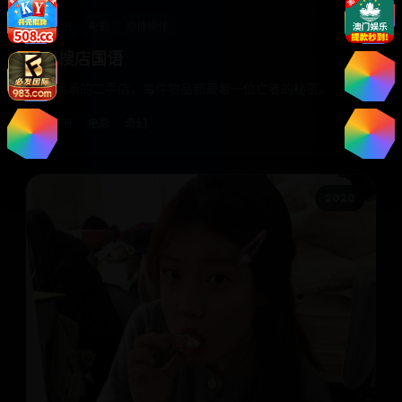
亚洲
电影
恐怖惊悚
异搜店国语
我继承的二手店，每件物品都藏着一位亡者的秘密。
亚洲
电影
奇幻
2020