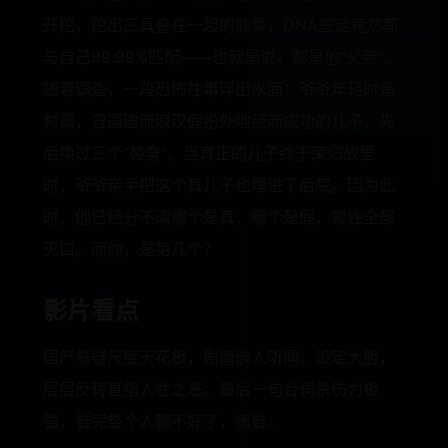
开挖，挖出三具叠在一起的骸骨，DNA鉴定竟然都
与自己99.99%匹配——也就是说，都是他“父亲”。
随着调查，一段恐怖往事浮出水面：爷爷年轻时是
村霸，曾逼迫流浪汉假扮外地经商成功的儿子，先
后换过三个“替身”。当真正的儿子终于荣归故里
时，爷爷亲手把这个真儿子也埋进了后院。因为此
时，他已经分不清哪个是真，哪个是假，索性全部
灭口。而你，是第几个？
影片看点
国产悬疑尺度天花板，剧情骇人听闻。设定大胆，
层层反转直指人性之恶。最后一句台词杀伤力极
强，看完整个人都不好了，慎看。