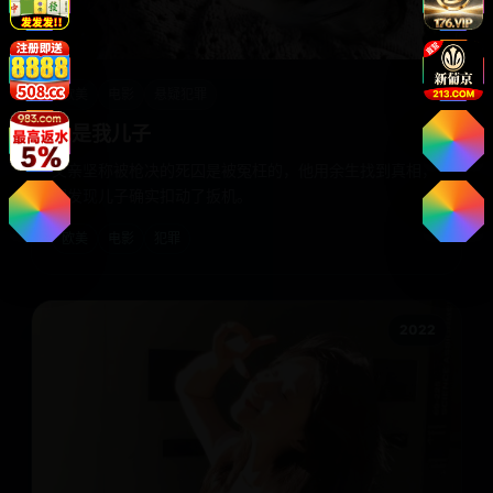
欧美
电影
悬疑犯罪
他是我儿子
父亲坚称被枪决的死囚是被冤枉的，他用余生找到真相，
却发现儿子确实扣动了扳机。
欧美
电影
犯罪
2022