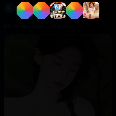
☰
▶
好看国产剧
首页
/
国产精选
/
城管来了老祖宗快跑