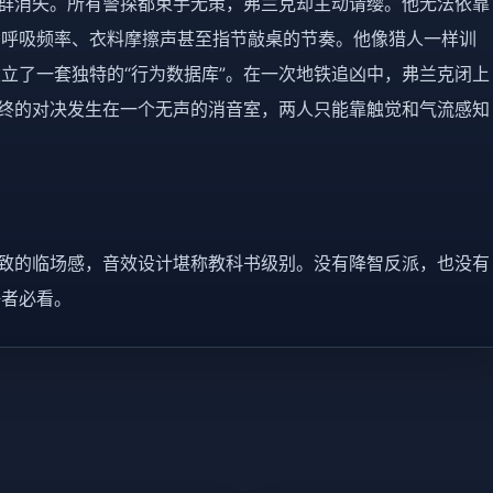
人群消失。所有警探都束手无策，弗兰克却主动请缨。他无法依靠
、呼吸频率、衣料摩擦声甚至指节敲桌的节奏。他像猎人一样训
立了一套独特的“行为数据库”。在一次地铁追凶中，弗兰克闭上
最终的对决发生在一个无声的消音室，两人只能靠触觉和气流感知
极致的临场感，音效设计堪称教科书级别。没有降智反派，也没有
好者必看。