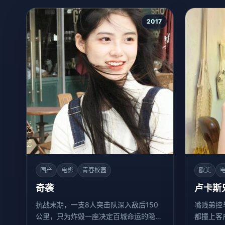
2017
国产
电影
青春校园
欧美
奇袭
卢卡斯
抗战末期，一支8人突击队深入敌后150
嘴贱弟控
公里，只为炸毁一座决定百城命运的隐蔽
都撞上客