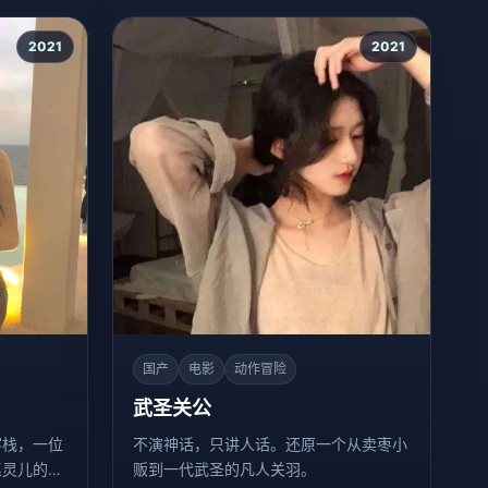
2021
2021
国产
电影
动作冒险
武圣关公
客栈，一位
不演神话，只讲人话。还原一个从卖枣小
赵灵儿的女
贩到一代武圣的凡人关羽。