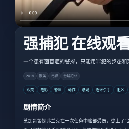
强捕犯 在线观
一个患有面盲症的警探，只能用罪犯的步态和
2019
欧美
电影
悬疑犯罪
欧美
电影
警匪
动作
悬疑
连环杀手
追凶
剧情简介
芝加哥警探弗兰克在一次任务中脑部受伤，患上了“