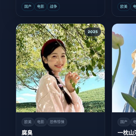
弹药库。
国产
电影
战争
欧美
2025
欧美
电影
恐怖惊悚
国产
腐臭
一枕山