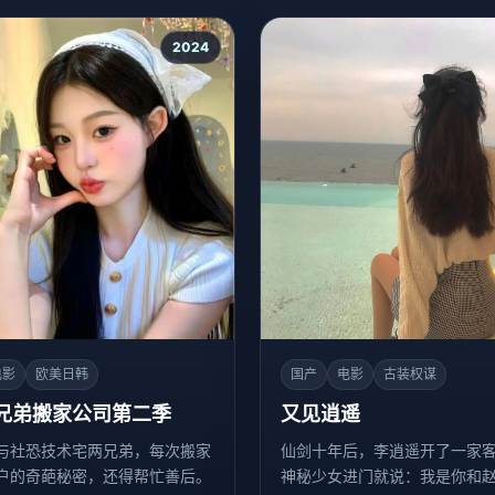
2024
电影
欧美日韩
国产
电影
古装权谋
兄弟搬家公司第二季
又见逍遥
与社恐技术宅两兄弟，每次搬家
仙剑十年后，李逍遥开了一家
户的奇葩秘密，还得帮忙善后。
神秘少女进门就说：我是你和