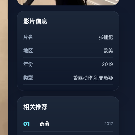
影片信息
片名
强捕犯
地区
欧美
年份
2019
类型
警匪动作,犯罪悬疑
相关推荐
01
奇袭
2017