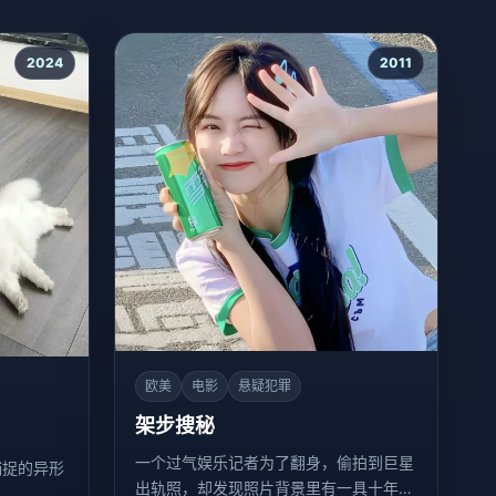
2024
2011
欧美
电影
悬疑犯罪
架步搜秘
一个过气娱乐记者为了翻身，偷拍到巨星
捕捉的异形
出轨照，却发现照片背景里有一具十年前