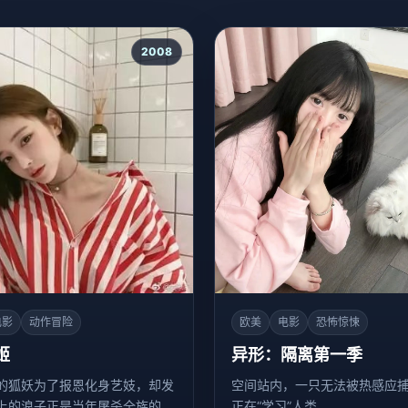
2008
电影
动作冒险
欧美
电影
恐怖惊悚
姬
异形：隔离第一季
的狐妖为了报恩化身艺妓，却发
空间站内，一只无法被热感应
上的浪子正是当年屠杀全族的仇
正在“学习”人类。