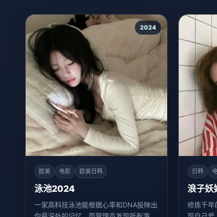
2024
欧美
电影
欧美日韩
日韩
泳池2024
浪子妖
一家高科技泳池能根据心率和DNA投映出
修炼千年
你最深处的记忆，而管理员发现所有游过
现自己爱