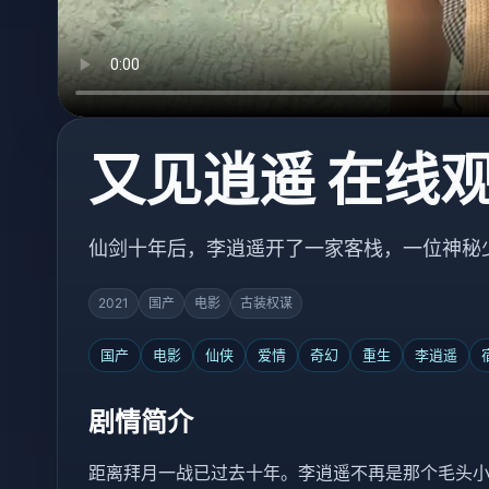
又见逍遥 在线
仙剑十年后，李逍遥开了一家客栈，一位神秘
2021
国产
电影
古装权谋
国产
电影
仙侠
爱情
奇幻
重生
李逍遥
剧情简介
距离拜月一战已过去十年。李逍遥不再是那个毛头小