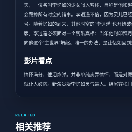
天，一位名叫李忆如的少女闯入客栈，自称是他和
会毁掉所有时空的错事。李逍遥不信，因为灵儿已
号。随着忆如的到来，其他时空的“李逍遥”也开始
版。李逍遥必须面对一个残酷真相：当年他封印拜
向他这个“主世界”坍缩。唯一的办法，是让忆如回
影片看点
情怀满分，催泪炸弹。并非单纯卖弄情怀，而是对
就让人破防。新演员版李忆如灵气逼人。结尾客栈
RELATED
相关推荐