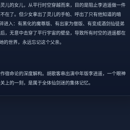
赵灵儿的女儿，从平行时空穿越而来，目的是阻止李逍遥做一件
经不在了。但少女拿出了灵儿的手帕、呼出了只有他知道的暗
破碎进入：有黑化的魔尊版、有出家为僧版、有变成酒剑仙徒弟
月后，无意中击穿了平行宇宙的壁垒，导致所有时空的逍遥都在
到她的世界，永远忘记这个父亲。
原作宿命论的深度解构。胡歌客串出演中年版李逍遥，一个眼神
门关上的一刻，是属于全体仙剑迷的集体记忆。