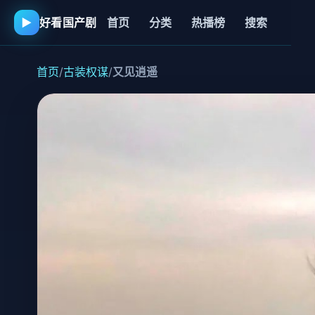
▶
好看国产剧
首页
分类
热播榜
搜索
首页
/
古装权谋
/
又见逍遥