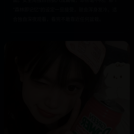
面。女主角独白占据八成篇幅，却丝毫不闷。那个
“森林即记忆”的设定一旦接受，就会浑身发冷。适
合独自深夜观看，看完不敢靠近任何盆栽。