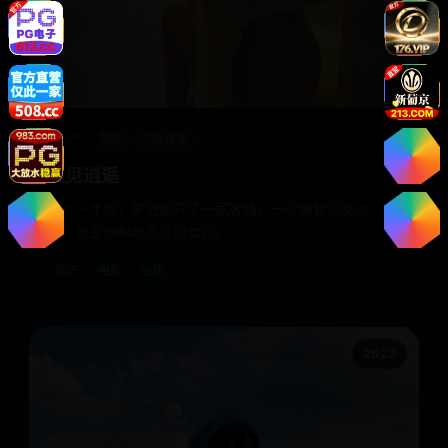
国产
电影
古装权谋
又见逍遥
仙剑十年后，李逍遥开了一家客栈，一位神秘少女进门就
说：我是你和赵灵儿的女儿。
国产
电影
仙侠
2023