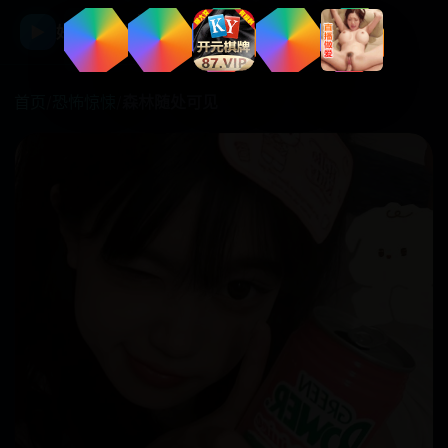
☰
▶
好看国产剧
首页
/
恐怖惊悚
/
森林随处可见