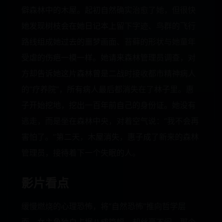
僻森林中的木屋。起初自然确实治愈了她，但很快
她发现树枝会在她日记本上留下字迹、鸟群的飞行
路线组成她过去的噩梦画面、苔藓的形状与她童年
受虐的伤疤一模一样。她请来森林管理员调查，对
方却告诉她这片森林曾是二战时接收都市精神病人
的“疗养院”，所有病人最后都消失在了林子里。惠
子开始挖地，挖出一百年前自己的身份证。她没有
逃走，而是坐在森林中央，对着空气说：“我不会再
害怕了。”第二天，木屋消失，惠子成了新来的森林
管理员，接待着下一个失眠的人。
影片看点
缓慢燃烧的心理恐怖，将“自然恐怖”推向哲学层