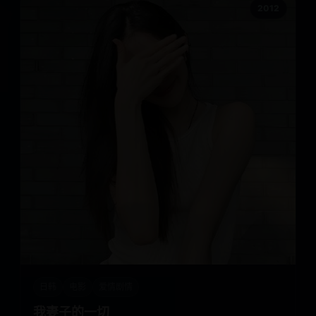
2012
日韩
电影
爱情剧情
我妻子的一切