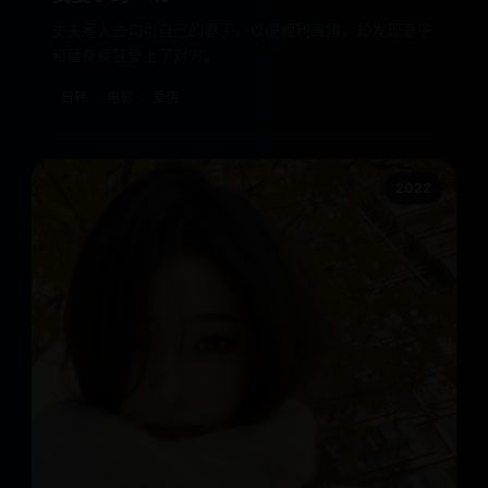
丈夫雇人去勾引自己的妻子，以便顺利离婚，却发现妻子
和替身疯狂爱上了对方。
日韩
电影
爱情
2022