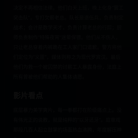
决定不再相信法律。他们白天上班，晚上化身“罢工
突击队”，专打欠薪老总。队长是退伍兵，负责制定
战术；会计是数学天才，负责计算老总的行踪；厨
师负责制作“特殊夜宵”迷晕保镖。他们从不伤人，
只让老总穿着内裤跪在工人家门口道歉。警方将他
们定位为“义匪”，媒体则称之为现代罗宾汉。最后
他们为救一个被囚禁的讨薪工人暴露身份，法庭上
所有曾被他们帮助的人集体请愿。
影片看点
底层暴力美学爽片，每一拳都打在阶级痛点上。没
有伟光正的说教，就是纯粹的“以牙还牙”。庭审戏
那段几百人起立鼓掌的场面热血沸腾，年度解压神