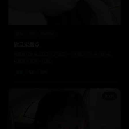
欧美
电影
恐怖惊悚
撒旦定居点
地质勘探队在北欧无人区发现一个地图上不存在的村庄，
村民都长着同一张脸。
欧美
电影
恐怖
2021