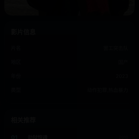
影片信息
片名
罢工突击队
地区
国产
年份
2023
类型
动作犯罪,热血暴力
相关推荐
01
劫狱惊魂
2010