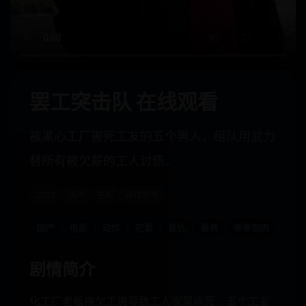
罢工突击队 在线观看
被黑心工厂害死工友的五个男人，组队用武力
替所有被欠薪的工人讨债。
2023
国产
电影
动作冒险
国产
电影
动作
犯罪
复仇
暴爽
拳拳到肉
剧情简介
化工厂老板拖欠工资导致工人家属病死，五个工友