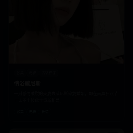
欧美
电影
古装权谋
情浴威尼斯
一对感情破裂的夫妻去威尼斯修复婚姻，却在面具狂欢节
上认不出彼此并重新相爱。
欧美
电影
爱情