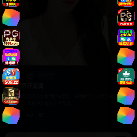
欧美
电影
欧美日韩
成吉思汗蓝调
一个美国蓝调老炮跑到蒙古草原，试图教会游牧民族唱三角洲
蓝调，结果被呼麦震碎了世界观。
欧美
电影
音乐