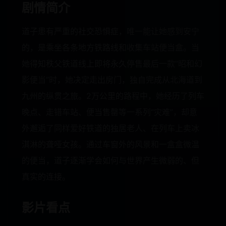
剧情简介
道子患有严重的社交恐惧症，唯一能让她感到安宁
的，是乘坐各条地方铁路线和收集车站便当盒。当
她得知秩父铁道线上即将永久停售最后一款“昭和幻
影便当”时，她决定走出房门，独自完成从北海道到
九州的纵贯之旅。2万公里的路程中，她经历了列车
晚点、走错车站、便当售罄等一系列“灾难”，却意
外邂逅了同样爱好铁道的独居老人、在列车上卖冰
淇淋的聋哑女孩。通过车窗外的风景和一盒盒微温
的便当，道子逐渐学会如何与世界产生微弱的、但
真实的连接。
影片看点