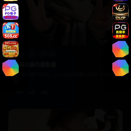
国产
电影
青春校园
物美价廉的摄影棚
这个摄影棚只收半价，因为每次拍摄都会触发一场真凶
案。
国产
电影
喜剧
2021