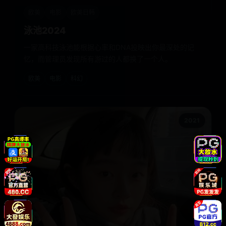
欧美
电影
欧美日韩
泳池2024
一家高科技泳池能根据心率和DNA投映出你最深处的记
忆，而管理员发现所有游过的人都换了一个人。
欧美
电影
科幻
2021