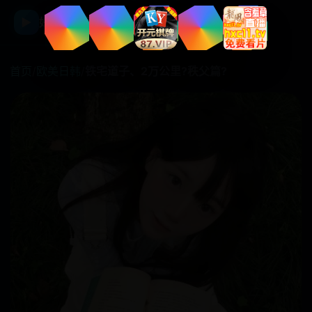
☰
▶
好看国产剧
首页
/
欧美日韩
/
铁宅道子、2万公里?秩父篇?