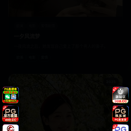
欧美
电影
爱情剧情
一夕风流梦
一夜风流之后，她发现自己爱上了那个男人的妻子。
欧美
电影
爱情
2025