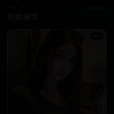
RELATED
同类更多 →
相关推荐
2016