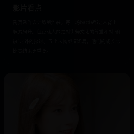
影片看点
街舞动作设计燃到炸裂，每一场battle都让人肾上
腺素飙升。但更动人的是对街舞文化的尊重和对“输
赢”之外的探讨。五个人物塑造饱满，他们的成长比
比赛结果更重要。