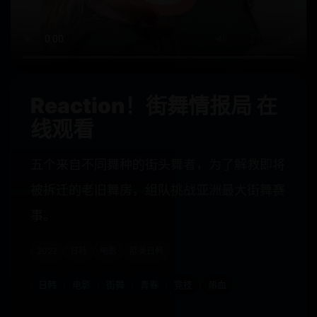
Reaction！街舞情报局 在
线观看
五个来自不同舞种的街头舞者，为了解救即将
被拆迁的老旧舞房，组队挑战亚洲最大街舞赛
事。
2022
日韩
电影
欧美日韩
日韩
电影
街舞
青春
竞技
热血