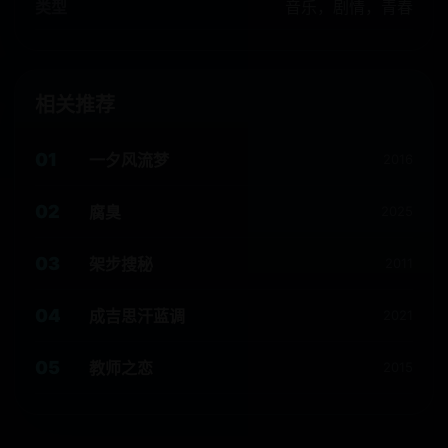
类型
音乐，剧情，青春
相关推荐
01
一夕风流梦
2016
02
腐臭
2025
03
架步搜秘
2011
04
成吉思汗蓝调
2021
05
教师之恋
2015