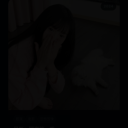
2024
欧美
电影
恐怖惊悚