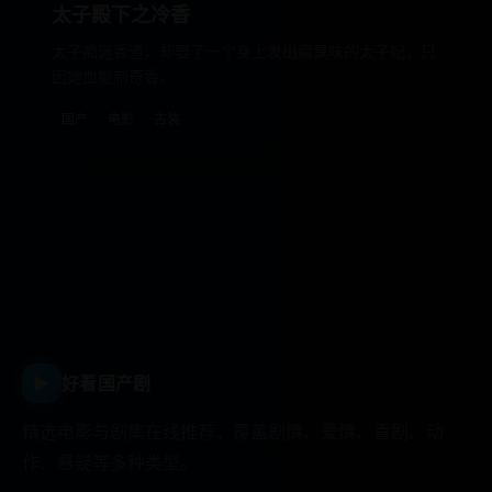
太子殿下之冷香
太子痴迷香道，却娶了一个身上发出腐臭味的太子妃，只
因她血能制奇香。
国产
电影
古装
▶
好看国产剧
精选电影与剧集在线推荐，覆盖剧情、爱情、喜剧、动
作、悬疑等多种类型。