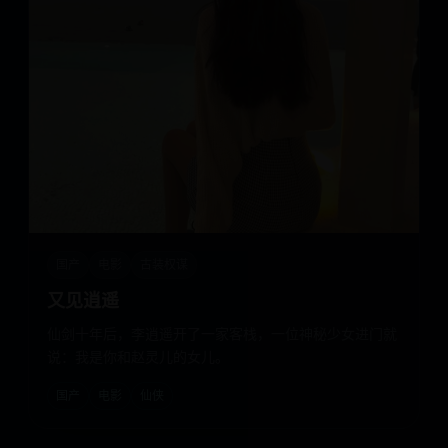
国产
电影
古装权谋
又见逍遥
仙剑十年后，李逍遥开了一家客栈，一位神秘少女进门就
说：我是你和赵灵儿的女儿。
国产
电影
仙侠