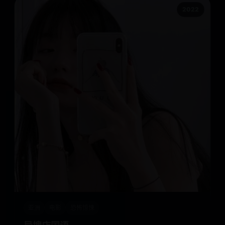
2022
亚洲
电影
恐怖惊悚