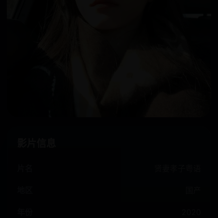
影片信息
片名
贤妻孝子粤语
地区
国产
年份
2020