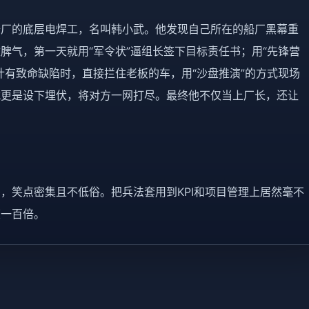
船厂的底层电焊工，名叫韩小武。他发现自己所在的船厂黑幕重
脾气，第一天就用“军令状”逼组长签下目标责任书；用“先锋营
计有致命缺陷时，直接拦住老板的车，用“沙盘推演”的方式现场
武更是设下埋伏，将对方一网打尽。最终他不仅当上厂长，还让
，笑点密集且不低俗。把兵法套用到KPI和项目管理上居然毫不
爽一百倍。