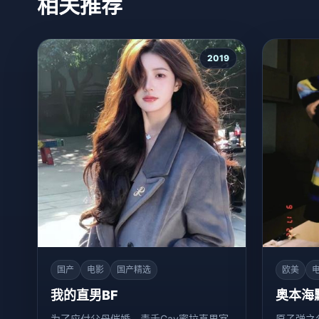
相关推荐
2019
国产
电影
国产精选
欧美
我的直男BF
奥本海
为了应付父母催婚，毒舌Gay蜜拉直男室
原子弹之