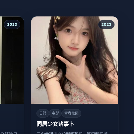
2023
2023
日韩
电影
青春校园
同居少女诸事卜
械义肢独自
三个合租少女分别能预知、感应和回溯，