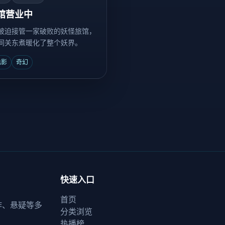
馆营业中
被迫接管一家破败的妖怪旅馆，
间关东煮暖化了整个妖界。
电影
奇幻
快速入口
首页
作、悬疑等多
分类浏览
热播榜