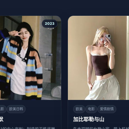
2023
电影
欧美日韩
欧美
电影
爱情剧情
默
加比耶勒与山
父的内心审判：制造毁灭性武器
失去双腿的女登山家，带上机