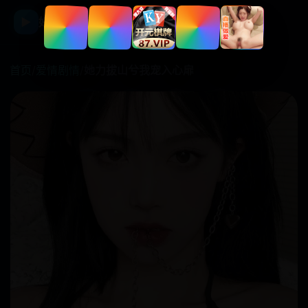
☰
▶
好看国产剧
首页
/
爱情剧情
/
她力拔山兮我宠入心扉