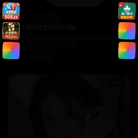
国产
电影
青春校园
七夕蜜恋萌宝助攻来闪婚
六岁黑客萌宝黑进婚恋系统，为自己匹配了最合适的“后
爸”和“后妈”，然后撮合他俩闪婚。
国产
电影
甜宠
2018