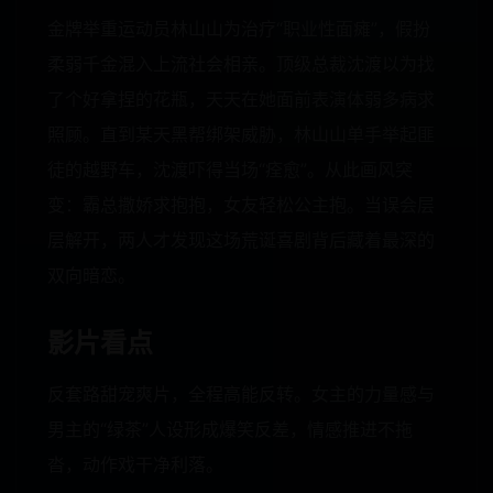
金牌举重运动员林山山为治疗“职业性面瘫”，假扮
柔弱千金混入上流社会相亲。顶级总裁沈渡以为找
了个好拿捏的花瓶，天天在她面前表演体弱多病求
照顾。直到某天黑帮绑架威胁，林山山单手举起匪
徒的越野车，沈渡吓得当场“痊愈”。从此画风突
变：霸总撒娇求抱抱，女友轻松公主抱。当误会层
层解开，两人才发现这场荒诞喜剧背后藏着最深的
双向暗恋。
影片看点
反套路甜宠爽片，全程高能反转。女主的力量感与
男主的“绿茶”人设形成爆笑反差，情感推进不拖
沓，动作戏干净利落。