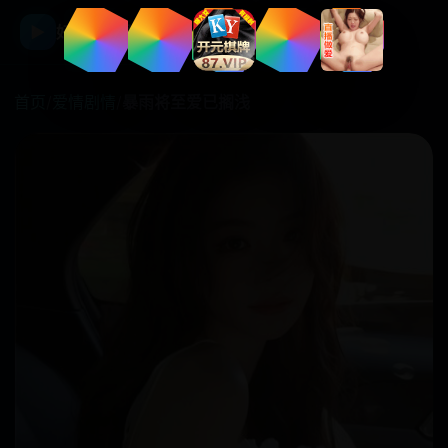
☰
▶
好看国产剧
首页
/
爱情剧情
/
暴雨将至爱已搁浅