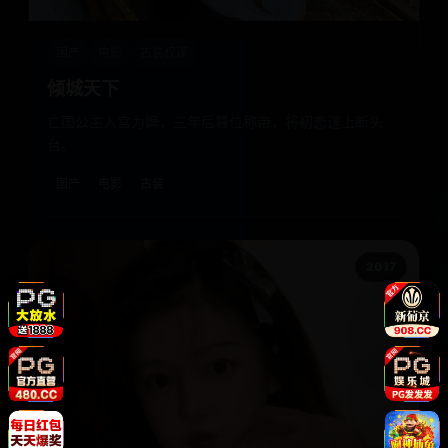
国产
电影
古装权谋
倾城天下
亡国公主入宫为婢，三年后篡位称帝，将初恋送上断头
台。
国产
电影
古装
2017