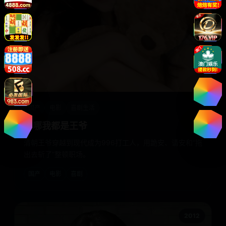
国产
电影
喜剧生活
到哪我都是王爷
清朝王爷穿越到现代成为996打工人，用跪安、请安和“拖
出去斩了”整顿职场。
国产
电影
喜剧
2012