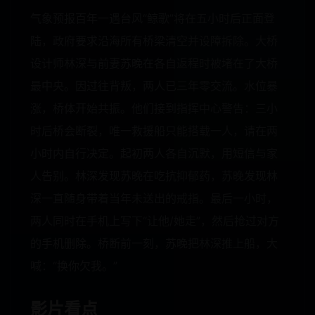
气象预报百年一遇台风“鲸歌”将在五小时后正面登
陆，政府要求沿海所有桥梁清空并设障拆除。大桥
设计师林深与前妻苏晚在各自返程时被堵在了大桥
最中央。因过往背叛，两人已三年零交流。水位暴
涨，桥体开始共振。他们接到指挥中心警告：三小
时后桥会断裂，唯一救援船只能搭载一人，请在两
小时内自行决定。起初两人各自沉默，用短信与家
人告别。林深发现苏晚在吃抗抑郁药，苏晚发现林
深一直随身带着当年未送出的戒指。最后一小时，
两人同时在手机上写下“让他/她走”，然后抢过对方
的手机删除。桥断前一刻，苏晚把林深推上船，大
喊：“换你欠我。”
影片看点