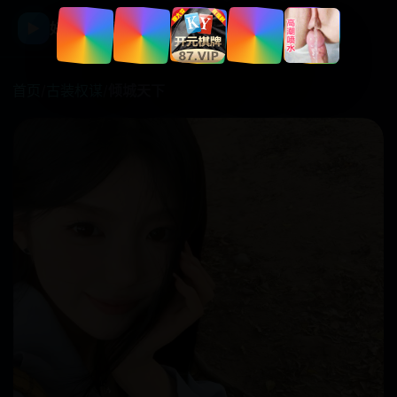
☰
▶
好看国产剧
首页
/
古装权谋
/
倾城天下