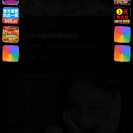
国产
电影
国产精选
岳父病危老婆却陪着她初恋
岳父ICU抢救时，我发现妻子正在陪初恋过生日。
国产
电影
家庭
2024