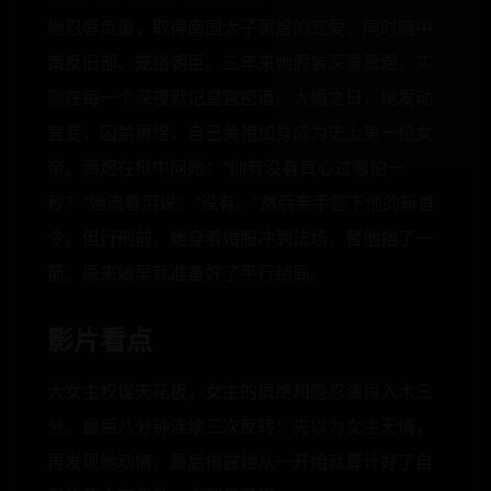
她忍辱负重，取得南国太子萧煜的宠爱，同时暗中
策反旧部、笼络朝臣。三年来她假装深爱萧煜，实
则在每一个深夜默记皇宫密道。大婚之日，她发动
宫变，囚禁萧煜，自己黄袍加身成为史上第一位女
帝。萧煜在狱中问她：“你有没有真心过哪怕一
秒？”她流着泪说：“没有。”然后亲手签下他的斩首
令。但行刑前，她穿着婚服冲到法场，替他挡了一
箭。原来她早就准备好了平行结局。
影片看点
大女主权谋天花板，女主的狠绝和隐忍演得入木三
分。最后八分钟连续三次反转：先以为女主无情，
再发现她动情，最后揭露她从一开始就算计好了自