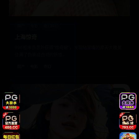
国产
电影
奇幻科幻
上海惊奇
996程序员意外获得“惊奇眼”，发现陆家嘴的摩天大楼里
住满了伪装成白领的妖怪。
国产
电影
奇幻
2018