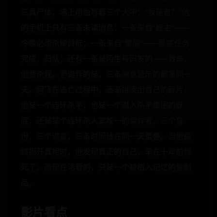
三具尸体，墙上用血写着三个大字：“我是谁？”他
的手机上只有三条未读消息：一条来自“雇主”——
今晚必须杀掉目标；一条来自“警局”——卧底任务
完成，归队；还有一条是陌生号码发的——救命，
他要杀我。更诡异的是，三条消息显示的都是同一
天。阿飞在逃亡过程中，逐渐拼凑出自己的碎片：
他是一个连环杀手，也是一个潜入杀手集团的卧
底，还是某个连环杀人案唯一的幸存者。三个身
份，三个谎言，三条时间线在同一天重叠。当他最
终揭开真相时，他发现真正的自己，早在十年前就
死了。而现在活着的，只是一个被植入记忆的复制
品。
影片看点