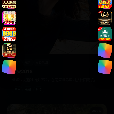
国产
电影
青春校园
指尖2018
聋哑少女通过指尖舞蹈，在无声世界里对抗校园霸凌。
国产
电影
剧情
2005