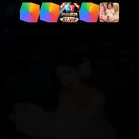
☰
▶
好看国产剧
首页
/
动作冒险
/
我是谁2015