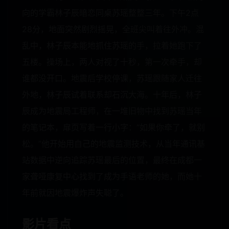
向的学霸林子辰暗恋同桌苏瑶整整三年。下午2点
28分，地面突然剧烈摇晃，全班尖叫着往外冲。混
乱中，林子辰本能地抓住苏瑶的手，拉着她跑下了
五楼。操场上，两人对视了十秒，第一次牵手，却
谁都没开口。地震后学校停课，苏瑶跟随家人迁往
外地，林子辰试着联系却石沉大海。十年后，林子
辰成为地震局工程师，在一堆旧物中找到苏瑶当年
的笔记本，扉页写着一行小字：“如果你牵了，就别
松。”他开始用自己的地震监测技术，从当年通讯基
站数据中逆向追踪苏瑶最后的位置，最终在成都一
家聋哑康复中心找到了成为手语老师的她，而她十
年前就因地震爆炸声失聪了。
影片看点