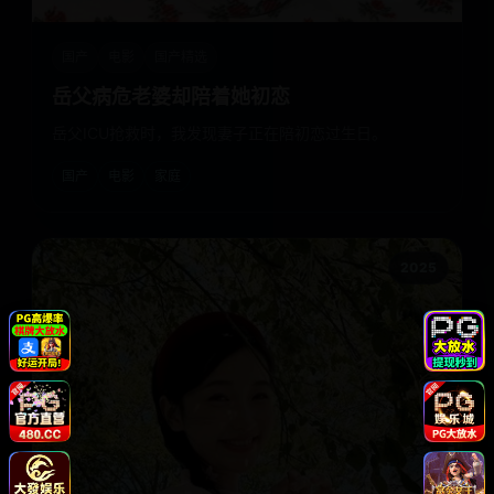
国产
电影
国产精选
岳父病危老婆却陪着她初恋
岳父ICU抢救时，我发现妻子正在陪初恋过生日。
国产
电影
家庭
2025