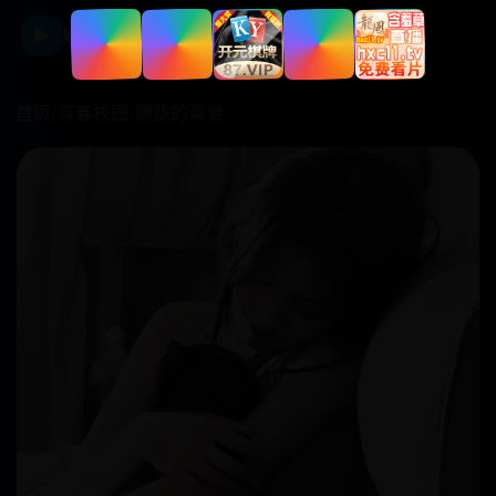
☰
▶
好看国产剧
首页
/
青春校园
/
朦胧的青春