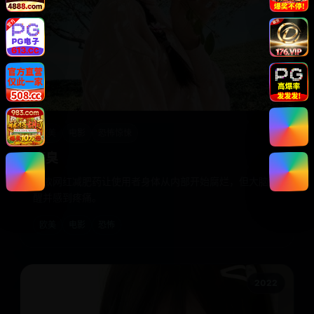
欧美
电影
恐怖惊悚
腐臭
一款网红减肥药让使用者身体从内部开始腐烂，但大脑清
醒并感到疼痛。
欧美
电影
恐怖
2022