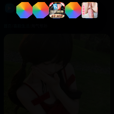
☰
▶
好看国产剧
首页
/
喜剧生活
/
淘气爷孙