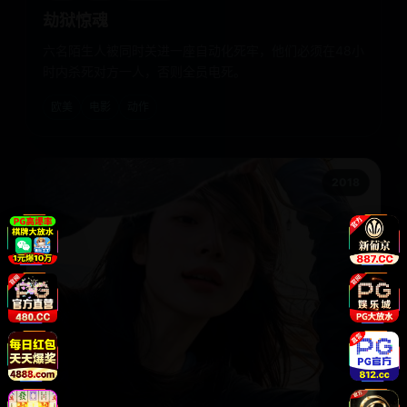
劫狱惊魂
六名陌生人被同时关进一座自动化死牢，他们必须在48小
时内杀死对方一人，否则全员电死。
欧美
电影
动作
2018