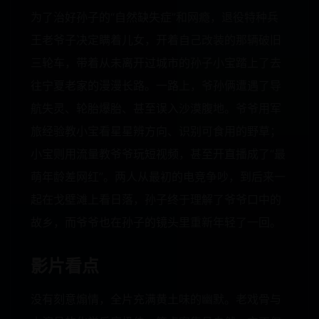
为了治好孙子的“自然缺失症”和网瘾，退役特种兵
王老爷子决定瞒着儿女，开着自己改装的那辆破旧
三轮车，带着从未离开过城市的孙子小宝踏上了去
往宁夏老家的漫漫长路。一路上，爷孙俩遭遇了导
航失灵、轮胎爆胎、甚至误入沙漠腹地。爷爷用军
旅经验教小宝看星星辨方向、识别可食用的野草；
小宝则用流量教爷爷玩短视频，甚至开直播成了“最
萌年龄差网红”。两人从最初的电竞争吵，到后来一
起在戈壁滩上看日落，孙子终于理解了爷爷口中的
故乡，而爷爷也在孙子的镜头里重新年轻了一回。
影片看点
没有刻意煽情，全片充满黄土味的幽默。老戏骨与