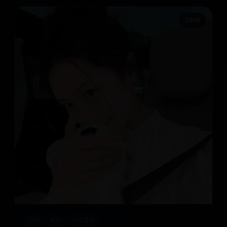
2010
欧美
电影
动作冒险