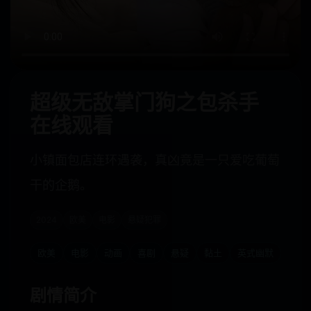
超级无敌掌门狗之包杀手
在线观看
小镇面包店连环遇袭，真凶竟是一只爱吃葡萄
干的企鹅。
2024
欧美
电影
悬疑犯罪
欧美
电影
动画
喜剧
悬疑
黏土
英式幽默
剧情简介