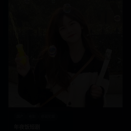
国产
电影
悬疑犯罪
年夜饭短剧