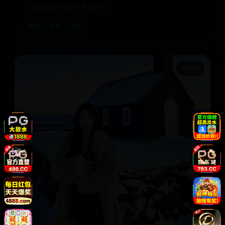
人机抢滩的科技新贵救生队。
欧美
电影
动作
2020