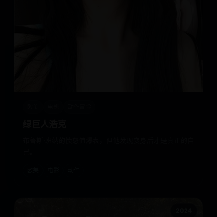
欧美
电影
动作冒险
绿巨人浩克
布鲁斯·班纳的愤怒值爆表，但他发现变身后才是真正的自
己。
欧美
电影
动作
2024