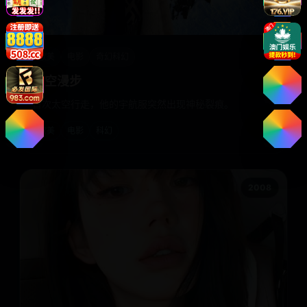
欧美
电影
奇幻科幻
太空漫步
首次太空行走，他的宇航服突然出现神秘裂痕。
欧美
电影
科幻
2008