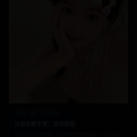
欧美
电影
青春校园
马里布救生营：波涛再起
昔日救生队传奇重聚，挺着啤酒肚开着破皮卡，迎战用无