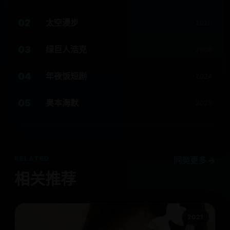
02
太空漫步
2020
03
绿巨人浩克
2008
04
年夜饭短剧
2024
05
奥本海默
2023
RELATED
同类更多 →
相关推荐
2021