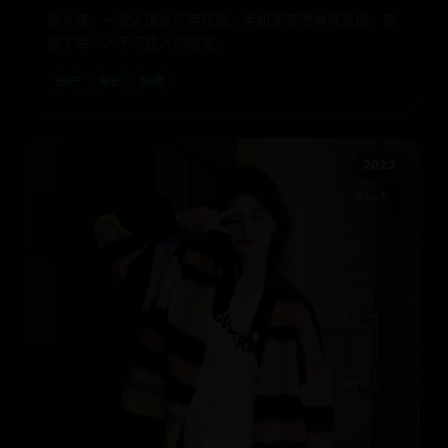
除夕夜，一家人围坐吃年夜饭，手机里突然弹幕直播，暴
露了每个人不可告人的秘密。
国产
电影
剧情
2023