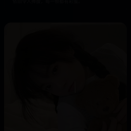
依旧令人捧腹，每一帧都有彩蛋。