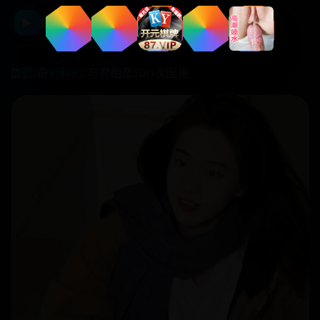
☰
▶
好看国产剧
首页
/
奇幻科幻
/
与君相恋100次国语