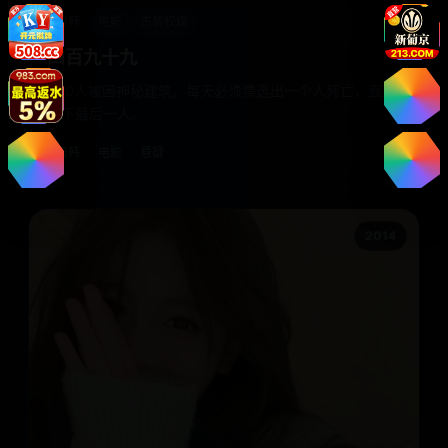
日韩
电影
古装权谋
四百九十九
500人被困神秘建筑，每天必须票选出一个人死亡，直到
剩下最后一人。
日韩
电影
悬疑
2014