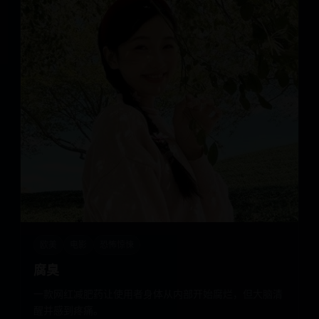
欧美
电影
恐怖惊悚
腐臭
一款网红减肥药让使用者身体从内部开始腐烂，但大脑清
醒并感到疼痛。